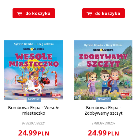
do koszyka
do koszyka
Ilość stron
:
28 stron
Oprawa
:
Twarda
Format
:
210 x 210 mm
KOD CN
:
4901 99 00
NOWOŚĆ
NOWOŚĆ
Bombowa Ekipa - Wesołe
Bombowa Ekipa -
miasteczko
Zdobywamy szczyt
9788397398221
9788397398207
24.99
24.99
PLN
PLN