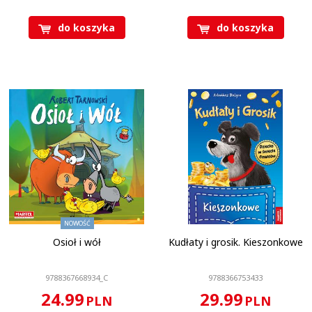
do koszyka
do koszyka
Ilość stron
:
36 str
Oprawa
:
Twarda
Format
:
165 x 235 mm
Seria kolorowanek z
naklejkami
:
Seria książek
"Kudłaty i Grosik"
KOD CN
:
4901 99 00
NOWOŚĆ
Osioł i wół
Kudłaty i grosik. Kieszonkowe
9788367668934_C
9788366753433
24.99
29.99
PLN
PLN