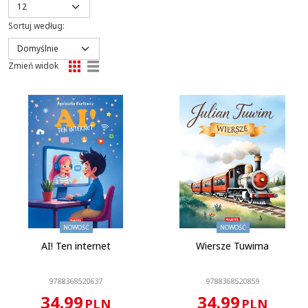
Sortuj według
:
Zmień widok
Ilość stron
:
68
Oprawa
:
Twarda
Format
:
210x265 mm
KOD CN
:
4901 99 00
NOWOŚĆ
NOWOŚĆ
AI! Ten internet
Wiersze Tuwima
9788368520637
9788368520859
34.99
34.99
PLN
PLN