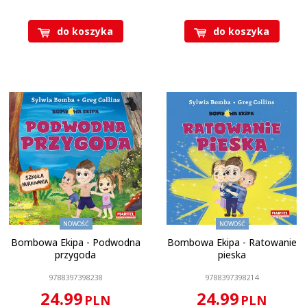
do koszyka
do koszyka
Ilość stron
:
28 stron
Oprawa
:
Twarda
Format
:
210 x 210 mm
KOD CN
:
4901 99 00
NOWOŚĆ
NOWOŚĆ
Bombowa Ekipa - Podwodna
Bombowa Ekipa - Ratowanie
przygoda
pieska
9788397398238
9788397398214
24.99
24.99
PLN
PLN