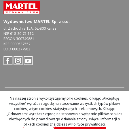
Wydawnictwo MARTEL Sp. z o.o.
ul. Zachodnia 15A, 62-800 Kalisz
NIP 618-20-75-112
REGON 300749881
KRS 0000537552
BDO 000277982
Na naszej stronie wykorzystujemy pliki cookies. Klikając „Akceptuję
Copyright by Wydawnictwo MARTEL, 2019. Wszelkie prawa
wszystkie” wyrażasz zgodę na stosowanie wszystkich typów plików
zastrzeżone.
cookies, w tym cookies statystycznych i reklamowych. Klikając
„Odmawiam” wyrażasz zgodę na stosowanie wyłącznie plików cookies
InfoSerwis
-
oprogramowanie sklepu internetowego
niezbędnych do prawidłowego działania strony. Więcej informacji o
plikach cookies znajdziesz w Polityce prywatności.