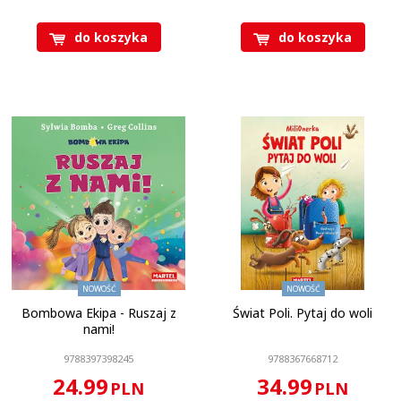
do koszyka
do koszyka
Ilość stron
:
56 stron
Oprawa
:
Twarda
Format
:
170 x 240 mm
KOD CN
:
4901 99 00
NOWOŚĆ
NOWOŚĆ
Bombowa Ekipa - Ruszaj z
Świat Poli. Pytaj do woli
nami!
9788397398245
9788367668712
24.99
34.99
PLN
PLN