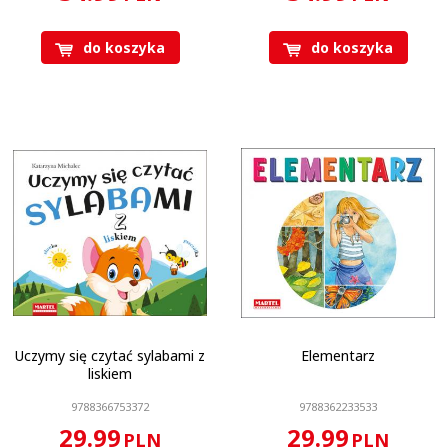
do koszyka
do koszyka
Ilość stron
:
120
Oprawa
:
Twarda
Format
:
22,5 x 19,5 cm
Seria kolorowanek z
naklejkami
:
Nauka czytania
KOD CN
:
4901 99 00
Uczymy się czytać sylabami z
Elementarz
liskiem
9788366753372
9788362233533
29.99
29.99
PLN
PLN