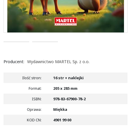
Producent
:
Wydawnictwo MARTEL Sp. z o.o.
Ilość stron
:
16 str + naklejki
Format
:
205 x 285 mm
ISBN
:
978-83-67900-78-2
Oprawa
:
Miękka
KOD CN
:
4901 99 00