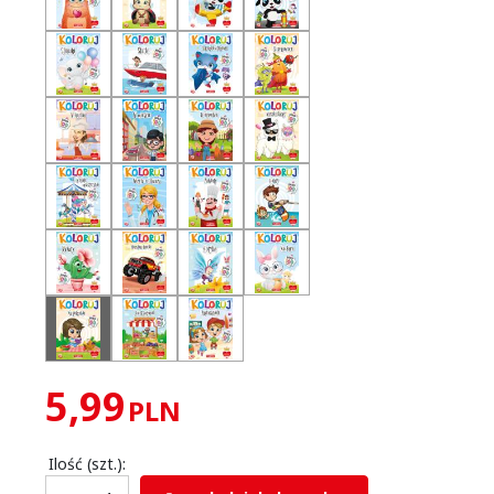
5,99
PLN
Ilość
(szt.)
: