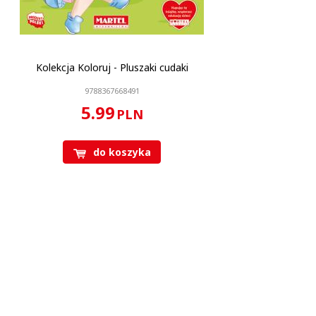
Kolekcja Koloruj - Pluszaki cudaki
9788367668491
5.99
PLN
do koszyka