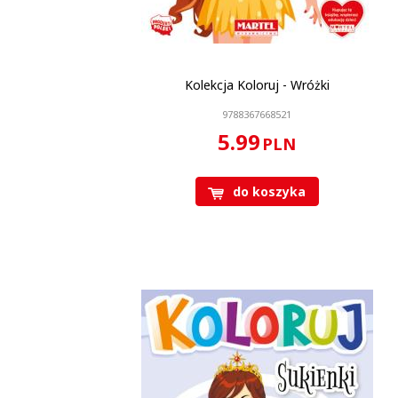
Kolekcja Koloruj - Wróżki
9788367668521
5.99
PLN
do koszyka