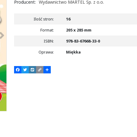
Producent
:
Wydawnictwo MARTEL Sp. z o.o.
Ilość stron
:
16
>
Format
:
205 x 285 mm
ISBN
:
978-83-67668-33-0
Oprawa
:
Miękka
F
T
W
C
P
a
w
y
o
o
c
i
k
p
d
e
t
o
y
z
b
t
p
L
i
o
e
i
e
o
r
n
l
k
k
s
i
ę