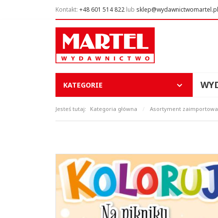
Kontakt:
+48 601 514 822
lub
sklep@wydawnictwomartel.p
WY
KATEGORIE
Jesteś tutaj:
Kategoria główna
/
Asortyment zaimportowan