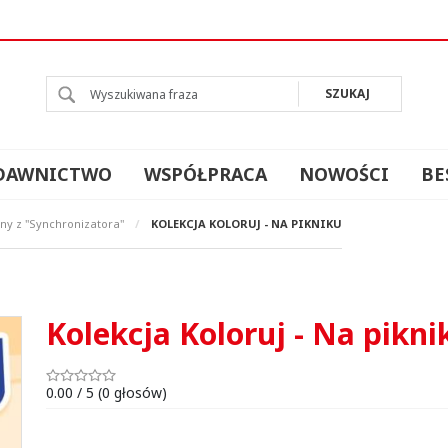
l
SZUKAJ
DAWNICTWO
WSPÓŁPRACA
NOWOŚCI
BE
y z "Synchronizatora"
/
KOLEKCJA KOLORUJ - NA PIKNIKU
Kolekcja Koloruj - Na pikni
0.00
/
5
(
0
głosów)