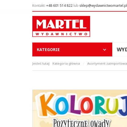
Kontakt:
+48 601 514 822
lub
sklep@wydawnictwomartel.p
WY
KATEGORIE
Jesteś tutaj:
Kategoria główna
/
Asortyment zaimportowan