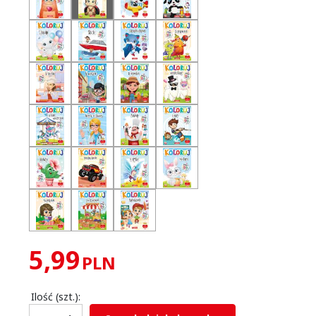
5,99
PLN
Ilość
(szt.)
: