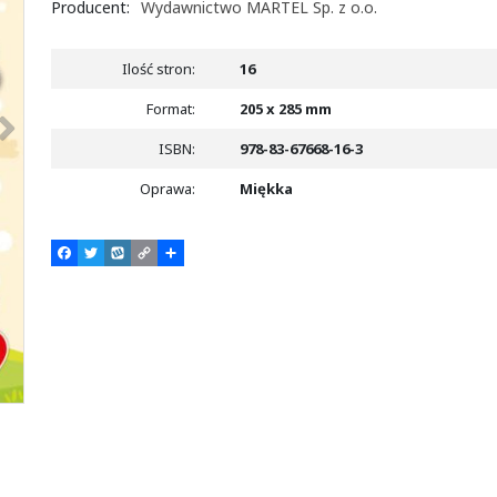
Producent
:
Wydawnictwo MARTEL Sp. z o.o.
Ilość stron
:
16
>
Format
:
205 x 285 mm
ISBN
:
978-83-67668-16-3
Oprawa
:
Miękka
F
T
W
C
P
a
w
y
o
o
c
i
k
p
d
e
t
o
y
z
b
t
p
L
i
o
e
i
e
o
r
n
l
k
k
s
i
ę