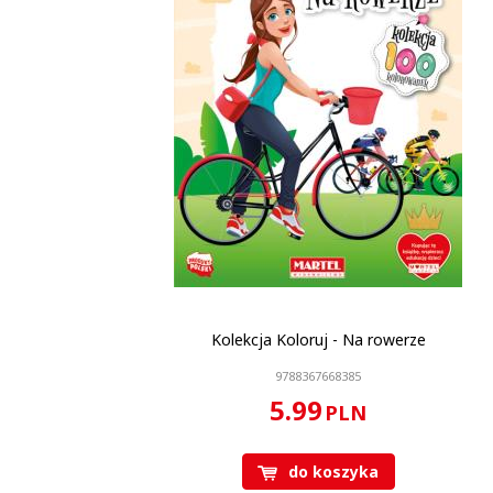
Kolekcja Koloruj - Na rowerze
9788367668385
5.99
PLN
do koszyka