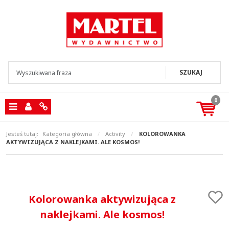
SZUKAJ
0
Menu
Panel
Info
Jesteś tutaj:
Kategoria główna
/
Activity
/
KOLOROWANKA
AKTYWIZUJĄCA Z NAKLEJKAMI. ALE KOSMOS!
Kolorowanka aktywizująca z
naklejkami. Ale kosmos!