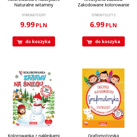
Naturalne witaminy
Zakodowane kolorowanie
9788366753297
9788367322713
9.99
6.99
PLN
PLN
do koszyka
do koszyka
Kolorowanka z naklejkami
Grafomotoryka