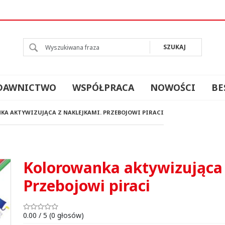
l
SZUKAJ
DAWNICTWO
WSPÓŁPRACA
NOWOŚCI
BE
A AKTYWIZUJĄCA Z NAKLEJKAMI. PRZEBOJOWI PIRACI
Kolorowanka aktywizująca 
Przebojowi piraci
0.00
/
5
(
0
głosów)