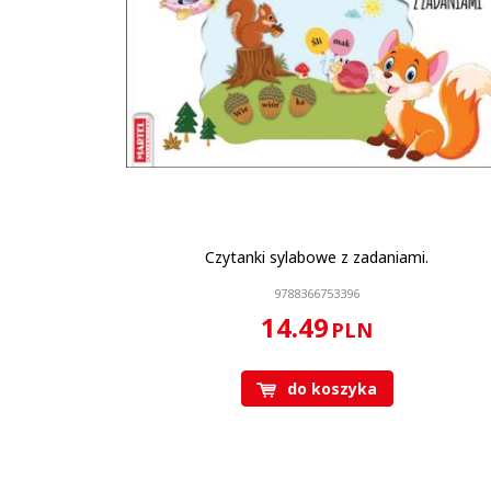
Czytanki sylabowe z zadaniami.
9788366753396
14.49
PLN
do koszyka