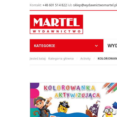
Kontakt:
+48 601 514 822
lub
sklep@wydawnictwomartel.p
WY
KATEGORIE
Jesteś tutaj:
Kategoria główna
/
Activity
/
KOLOROWANK