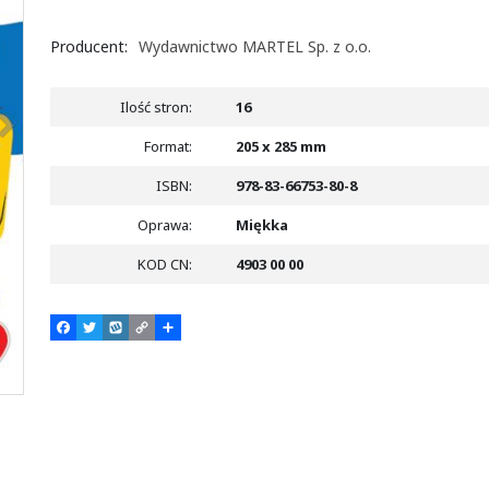
Producent
:
Wydawnictwo MARTEL Sp. z o.o.
>
Ilość stron
:
16
Format
:
205 x 285 mm
ISBN
:
978-83-66753-80-8
Oprawa
:
Miękka
KOD CN
:
4903 00 00
F
T
W
C
P
a
w
y
o
o
c
i
k
p
d
e
t
o
y
z
b
t
p
L
i
o
e
i
e
o
r
n
l
k
k
s
i
ę