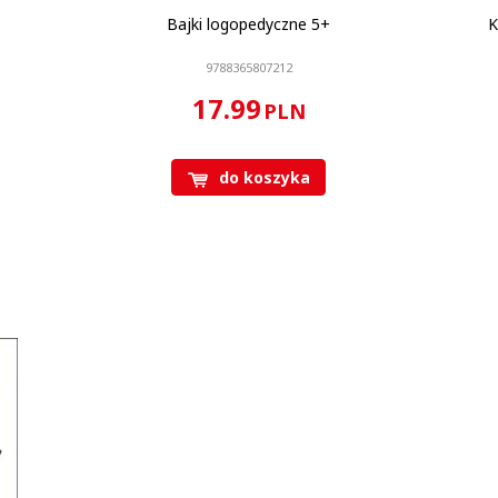
Bajki logopedyczne 5+
K
9788365807212
17.99
PLN
do koszyka