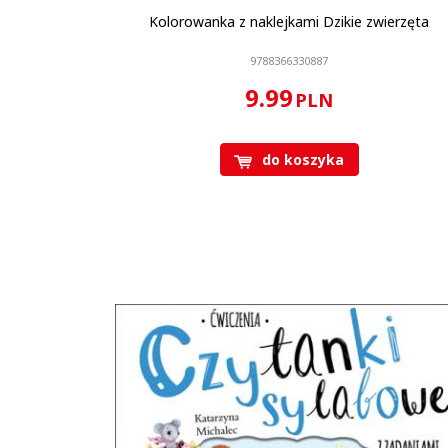
Kolorowanka z naklejkami Dzikie zwierzęta
9788366330887
9.99
PLN
do koszyka