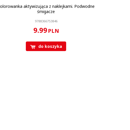
olorowanka aktywizująca z naklejkami. Podwodne
śmigacze
9788366753846
9.99
PLN
do koszyka