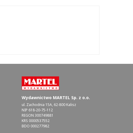
Wydawnictwo MARTEL Sp. z o.o.
ul. Zachodnia 15A, 62-800 Kalisz
NIP 618-20-75-112
REGON 300749881
KRS 0000537552
BDO 000277982